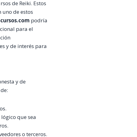
rsos de Reiki. Estos
en uno de estos
i-cursos.com
podría
cional para el
ación
s y de interés para
onesta y de
 de:
os.
o lógico que sea
ros.
veedores o terceros.