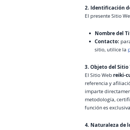
2. Identificación d
El presente Sitio We
Nombre del Ti
Contacto:
para
sitio, utilice la
3. Objeto del Siti
El Sitio Web
reiki-
referencia y afiliac
imparte directament
metodología, certif
función es exclusi
4. Naturaleza de l