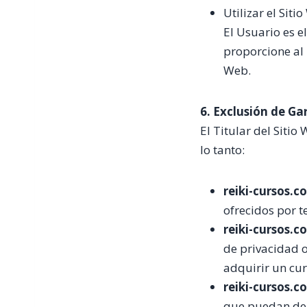
Utilizar el Sit
El Usuario es e
proporcione al 
Web.
6. Exclusión de Ga
El Titular del Siti
lo tanto:
reiki-cursos.c
ofrecidos por t
reiki-cursos.c
de privacidad o
adquirir un cur
reiki-cursos.c
que puedan deri