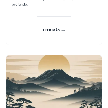
profundo.
DAI
LEER MÁS
KO
MYO:
EL
SÍMBOLO
MAESTRO
DEL
REIKI
USUI
(SIGNIFICADO
Y
USO
ESPIRITUAL)