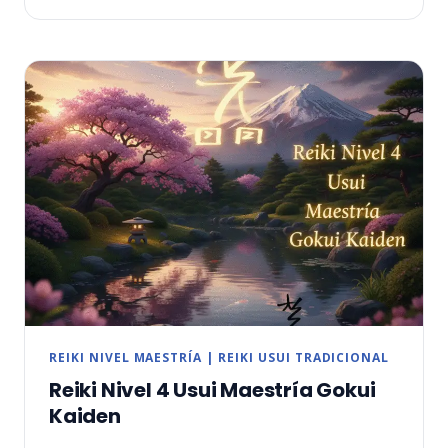
ILUMINACIÓN
EN
EL
MONTE
KURAMA
Y
LEGADO
DEL
REIKI
REIKI NIVEL MAESTRÍA
|
REIKI USUI TRADICIONAL
Reiki Nivel 4 Usui Maestría Gokui
Kaiden