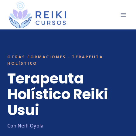
Saltar
al
contenido
OTRAS FORMACIONES · TERAPEUTA
HOLÍSTICO
Terapeuta
Holístico Reiki
Usui
Con Neifi Oyola