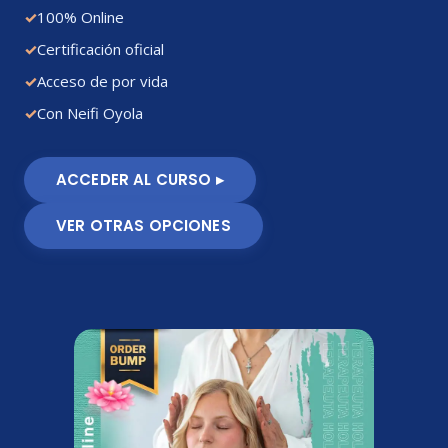
✓
100% Online
✓
Certificación oficial
✓
Acceso de por vida
✓
Con Neifi Oyola
ACCEDER AL CURSO ▸
VER OTRAS OPCIONES